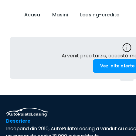
Acasa
Masini
Leasing-credite
Ai venit prea târziu, această 
Vezi alte oferte
Descriere
Incepand din 2010, AutoRulateLeasing a vandut cu suc