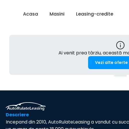
Acasa
Masini
Leasing-credite
Ai venit prea târziu, această 
Vezi alte oferte
Descriere
Incepand din 2010, AutoRulateLeasing a vandut cu suc