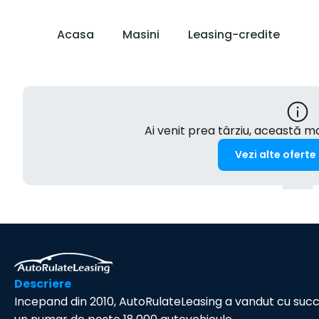
Acasa
Masini
Leasing-credite
Ai venit prea târziu, această 
Vezi alte oferte
Descriere
Incepand din 2010, AutoRulateLeasing a vandut cu suc