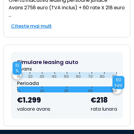
Oferta indicativa leasing persoane juridice -
Avans 2758 euro (TVA inclus) + 60 rate X 218 euro
...
Citeste mai mult
Simulare leasing auto
10
Avans
%
10
20
30
40
50
60
70
80
90
60
Perioada
luni
12
24
36
48
60
€1.299
€218
valoare avans
rata lunara