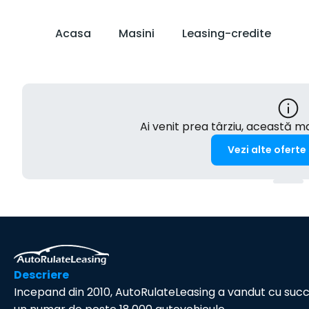
Acasa
Masini
Leasing-credite
Ai venit prea târziu, această 
Vezi alte oferte
Descriere
Incepand din 2010, AutoRulateLeasing a vandut cu suc