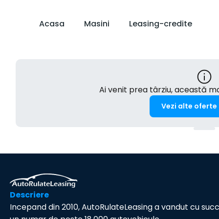
Acasa
Masini
Leasing-credite
Ai venit prea târziu, această 
Vezi alte oferte
Descriere
Incepand din 2010, AutoRulateLeasing a vandut cu suc