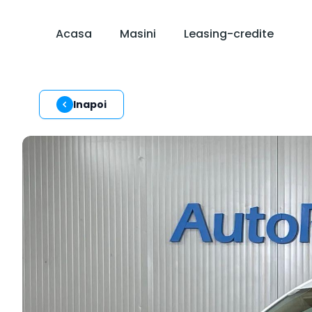
Acasa
Masini
Leasing-credite
Inapoi