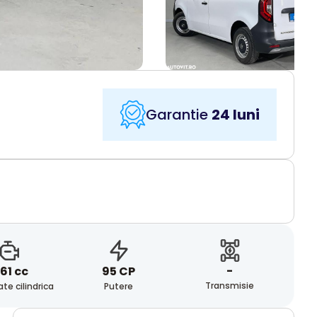
Garantie
24 luni
-
61 cc
95 CP
Transmisie
te cilindrica
Putere