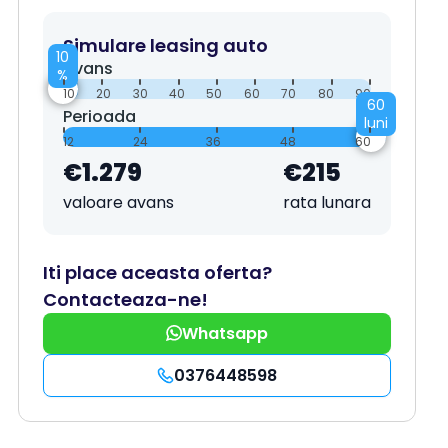
Simulare leasing auto
10
Avans
%
10
20
30
40
50
60
70
80
90
60
Perioada
luni
12
24
36
48
60
€1.279
€215
valoare avans
rata lunara
Iti place aceasta oferta?
Contacteaza-ne!
Whatsapp
0376448598