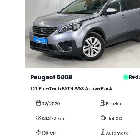
Peugeot 5008
Red
1.2L PureTech EAT8 S&S Active Pack
02/2020
Benzina
131.372
km
1199 CC
130 CP
Automata