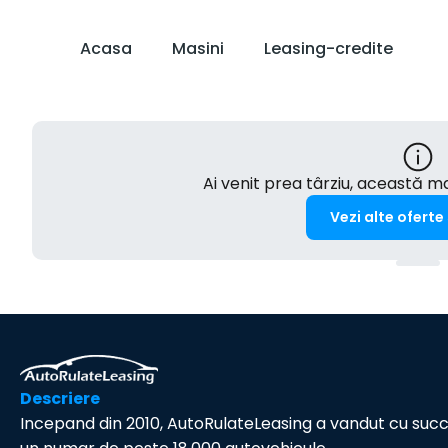
Acasa
Masini
Leasing-credite
Ai venit prea târziu, această 
Vezi alte oferte
Descriere
Incepand din 2010, AutoRulateLeasing a vandut cu suc