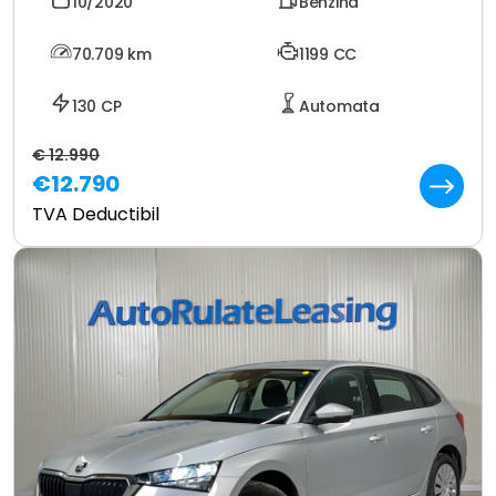
10/2020
Benzina
70.709
km
1199 CC
130 CP
Automata
€ 12.990
€12.790
TVA Deductibil