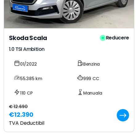
Skoda Scala
Reducere
1.0 TSI Ambition
01/2022
Benzina
55.385
km
999 CC
110 CP
Manuala
€ 12.690
€12.390
TVA Deductibil