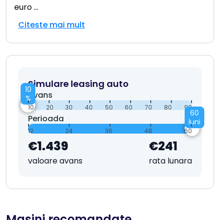
euro
...
Citeste mai mult
Simulare leasing auto
10
Avans
%
10
20
30
40
50
60
70
80
90
60
Perioada
luni
12
24
36
48
60
€1.439
€241
valoare avans
rata lunara
Masini recomandate