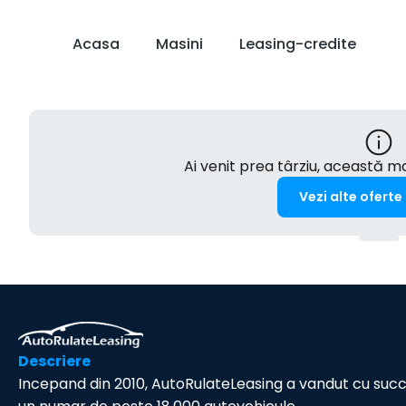
Acasa
Masini
Leasing-credite
Ai venit prea târziu, această 
Vezi alte oferte
Descriere
Incepand din 2010, AutoRulateLeasing a vandut cu suc