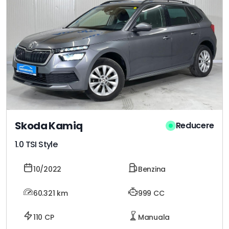
Skoda Kamiq
Reducere
1.0 TSI Style
10/2022
Benzina
60.321
km
999 CC
110 CP
Manuala