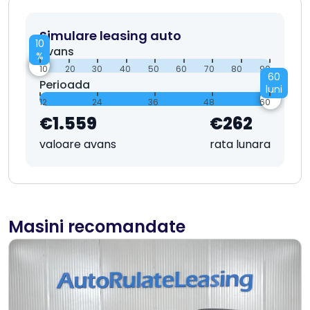
Simulare leasing auto
10
Avans
%
10
20
30
40
50
60
70
80
90
60
Perioada
luni
12
24
36
48
60
€1.559
€262
valoare avans
rata lunara
Masini recomandate