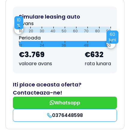
Simulare leasing auto
10
Avans
%
10
20
30
40
50
60
70
80
90
60
Perioada
luni
12
24
36
48
60
€3.769
€632
valoare avans
rata lunara
Iti place aceasta oferta?
Contacteaza-ne!
Whatsapp
0376448598