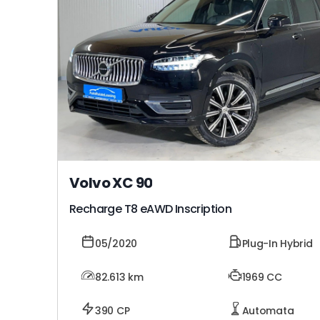
Volvo XC 90
Recharge T8 eAWD Inscription
05/2020
Plug-In Hybrid
82.613
km
1969 CC
390 CP
Automata