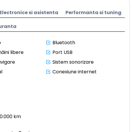
Electronice si asistenta
Performanta si tuning
uranta
o
Bluetooth
âini libere
Port USB
avigare
Sistem sonorizare
l
Conexiune internet
50.000 km