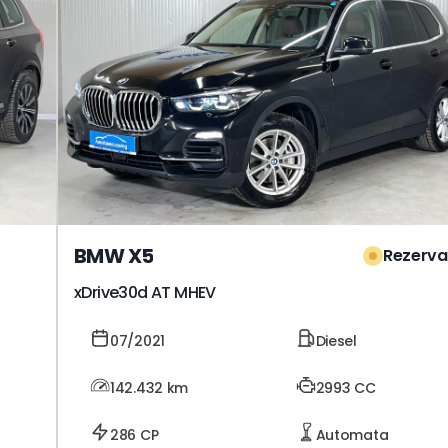
BMW X5
Rezerva
xDrive30d AT MHEV
07/2021
Diesel
142.432
km
2993 CC
286 CP
Automata