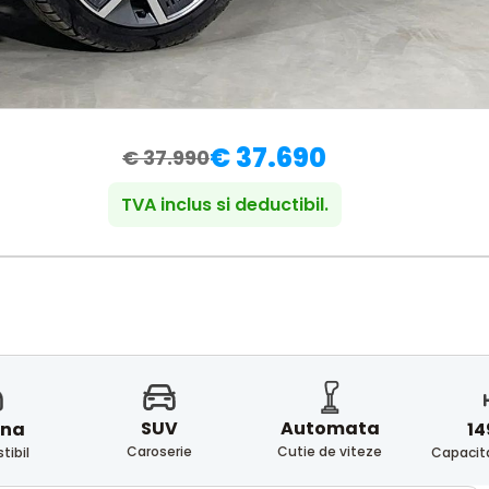
€ 37.690
€ 37.990
TVA inclus si deductibil.
SUV
Automata
ina
14
Caroserie
Cutie de viteze
ibil
Capacita