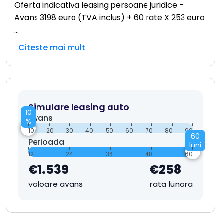
Oferta indicativa leasing persoane juridice -
Avans 3198 euro (TVA inclus) + 60 rate X 253 euro
...
Citeste mai mult
Simulare leasing auto
10
Avans
%
10
20
30
40
50
60
70
80
90
60
Perioada
luni
12
24
36
48
60
€1.539
€258
valoare avans
rata lunara