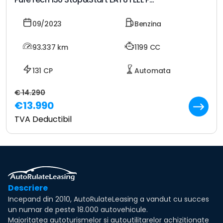
09/2023
Benzina
93.337
km
1199 CC
131 CP
Automata
€ 14.290
€13.990
TVA Deductibil
Descriere
Incepand din 2010, AutoRulateLeasing a vandut cu succes
un numar de peste 18.000 autovehicule.
Majoritatea autoturismelor si autoutilitarelor achizitionate