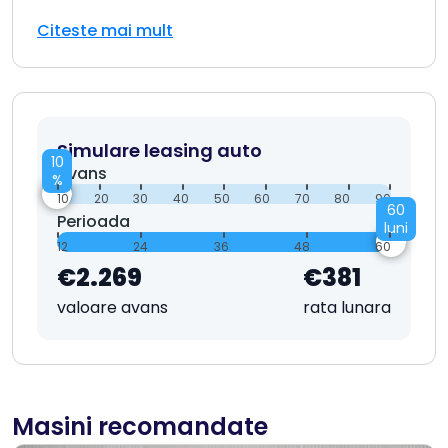
Citeste mai mult
Simulare leasing auto
10
Avans
%
10
20
30
40
50
60
70
80
90
60
Perioada
luni
12
24
36
48
60
€2.269
€381
valoare avans
rata lunara
Masini recomandate