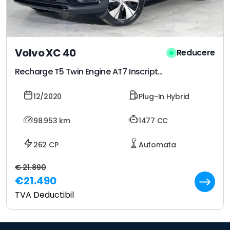
Volvo XC 40
Reducere
Recharge T5 Twin Engine AT7 Inscription
12/2020
Plug-In Hybrid
98.953
km
1477 CC
262 CP
Automata
€ 21.890
€21.490
TVA Deductibil