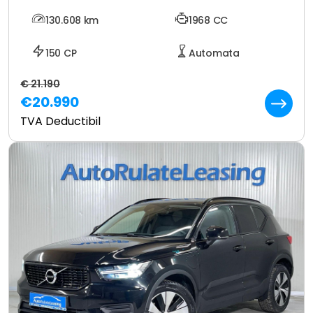
130.608
km
1968 CC
150 CP
Automata
€ 21.190
€20.990
TVA Deductibil