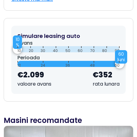
Simulare leasing auto
10
Avans
%
10
20
30
40
50
60
70
80
90
60
Perioada
luni
12
24
36
48
60
€2.099
€352
valoare avans
rata lunara
Masini recomandate