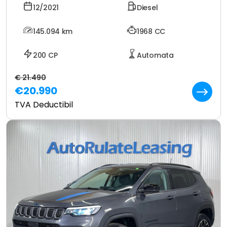
12/2021
Diesel
145.094
km
1968 CC
200 CP
Automata
€ 21.490
€20.990
TVA Deductibil