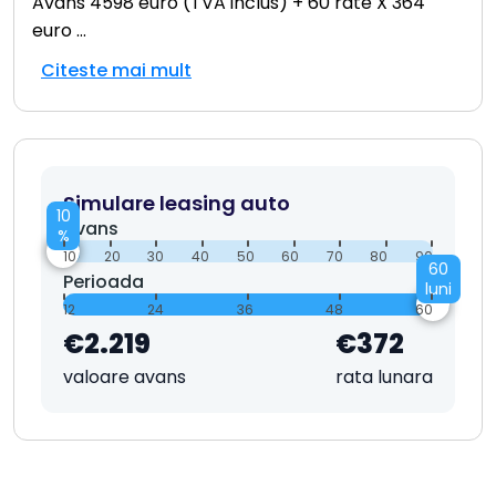
Avans 4598 euro (TVA inclus) + 60 rate X 364
euro
...
Citeste mai mult
Simulare leasing auto
10
Avans
%
10
20
30
40
50
60
70
80
90
60
Perioada
luni
12
24
36
48
60
€2.219
€372
valoare avans
rata lunara