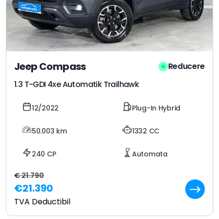
Jeep Compass
Reducere
1.3 T-GDI 4xe Automatik Trailhawk
12/2022
Plug-In Hybrid
50.003
km
1332 CC
240 CP
Automata
€ 21.790
€21.390
TVA Deductibil