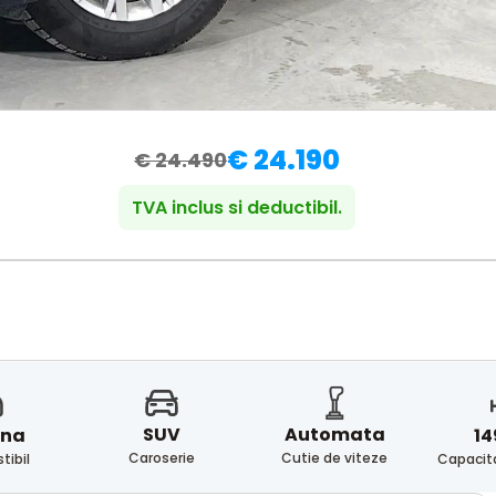
€ 24.190
€ 24.490
TVA inclus si deductibil.
SUV
Automata
ina
14
Caroserie
Cutie de viteze
ibil
Capacita