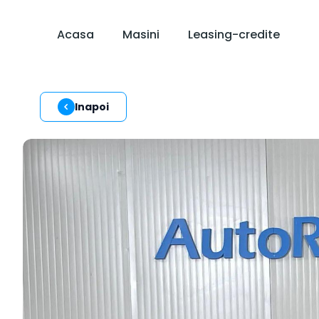
Acasa
Masini
Leasing-credite
Inapoi