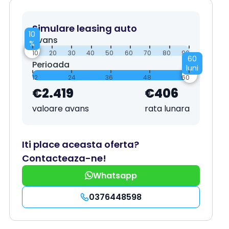
Simulare leasing auto
10
Avans
%
10
20
30
40
50
60
70
80
90
60
Perioada
luni
12
24
36
48
60
€2.419
€406
valoare avans
rata lunara
Iti place aceasta oferta?
Contacteaza-ne!
Whatsapp
0376448598