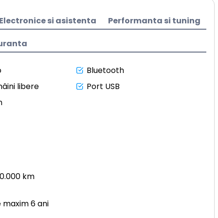
Electronice si asistenta
Performanta si tuning
uranta
o
Bluetooth
âini libere
Port USB
n
50.000 km
e maxim 6 ani