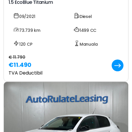
1.5 EcoBlue Titanium
09/2021
Diesel
73.739
km
1499 CC
120 CP
Manuala
€ 11.790
€11.490
TVA Deductibil