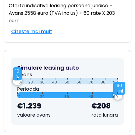
Oferta indicativa leasing persoane juridice –
Avans 2558 euro (TVA inclus) + 60 rate X 203
euro
...
Citeste mai mult
Simulare leasing auto
10
Avans
%
10
20
30
40
50
60
70
80
90
60
Perioada
luni
12
24
36
48
60
€1.239
€208
valoare avans
rata lunara