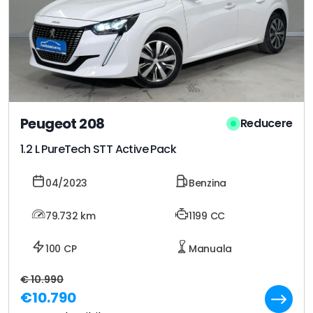
Peugeot 208
Reducere
1.2 L PureTech STT Active Pack
04/2023
Benzina
79.732
km
1199 CC
100 CP
Manuala
€ 10.990
€10.790