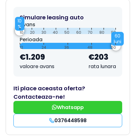
Simulare leasing auto
10
Avans
%
10
20
30
40
50
60
70
80
90
60
Perioada
luni
12
24
36
48
60
€1.209
€203
valoare avans
rata lunara
Iti place aceasta oferta?
Contacteaza-ne!
Whatsapp
0376448598