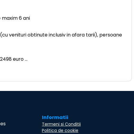
e maxim 6 ani
u venituri obtinute inclusiv in afara tarii), persoane
s 2498 euro
...
Informatii
ces
Termeni si Conditii
Politica de cookie