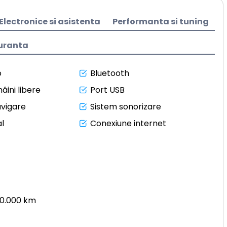
Electronice si asistenta
Performanta si tuning
uranta
o
Bluetooth
âini libere
Port USB
avigare
Sistem sonorizare
l
Conexiune internet
50.000 km