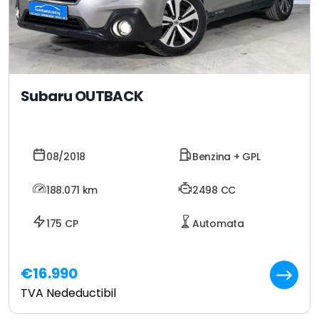
Subaru OUTBACK
08/2018
Benzina + GPL
188.071
km
2498 CC
175 CP
Automata
€16.990
TVA Nedeductibil