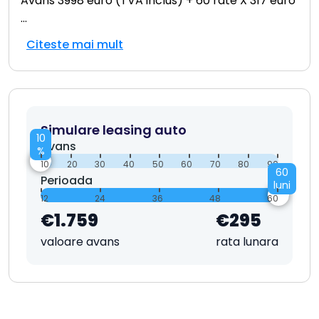
Avans 3998 euro (TVA inclus) + 60 rate X 317 euro
...
Citeste mai mult
Simulare leasing auto
10
Avans
%
10
20
30
40
50
60
70
80
90
60
Perioada
luni
12
24
36
48
60
€1.759
€295
valoare avans
rata lunara