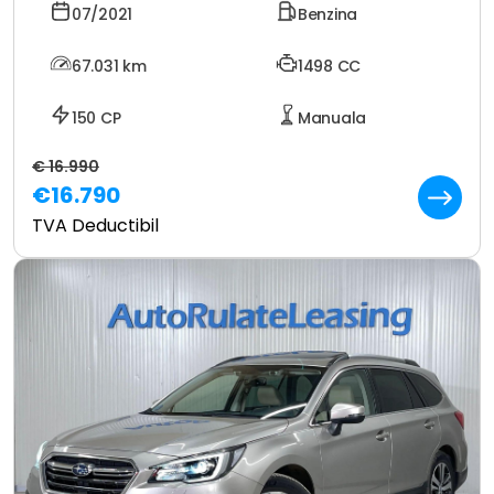
07/2021
Benzina
67.031
km
1498 CC
150 CP
Manuala
€ 16.990
€16.790
TVA Deductibil