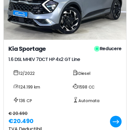
Kia Sportage
Reducere
1.6 DSL MHEV 7DCT HP 4x2 GT Line
12/2022
Diesel
124.199
km
1598 CC
136 CP
Automata
€ 20.690
€20.490
TVA Deductibil