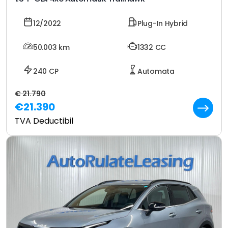
12/2022
Plug-In Hybrid
50.003
km
1332 CC
240 CP
Automata
€ 21.790
€21.390
TVA Deductibil