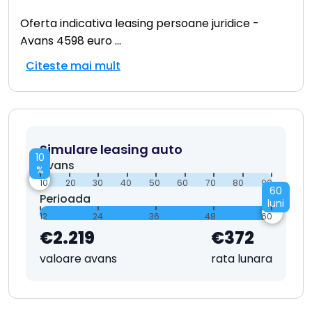
Oferta indicativa leasing persoane juridice -
Avans 4598 euro
...
Citeste mai mult
Simulare leasing auto
10
Avans
%
10
20
30
40
50
60
70
80
90
60
Perioada
luni
12
24
36
48
60
€2.219
€372
valoare avans
rata lunara