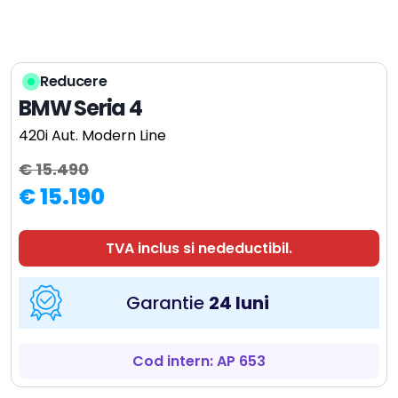
Reducere
BMW Seria 4
420i Aut. Modern Line
€ 15.490
€ 15.190
TVA inclus si nedeductibil.
Garantie
24 luni
Cod intern: AP 653