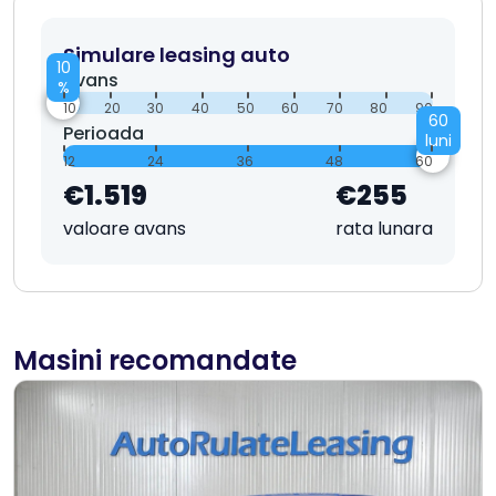
Simulare leasing auto
10
Avans
%
10
20
30
40
50
60
70
80
90
60
Perioada
luni
12
24
36
48
60
€1.519
€255
valoare avans
rata lunara
Masini recomandate