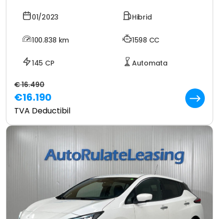
01/2023
Hibrid
100.838
km
1598 CC
145 CP
Automata
€ 16.490
€16.190
TVA Deductibil