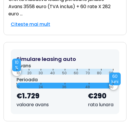
Avans 3558 euro (TVA inclus) + 60 rate X 282
euro
...
Citeste mai mult
Simulare leasing auto
10
Avans
%
10
20
30
40
50
60
70
80
90
60
Perioada
luni
12
24
36
48
60
€1.729
€290
valoare avans
rata lunara