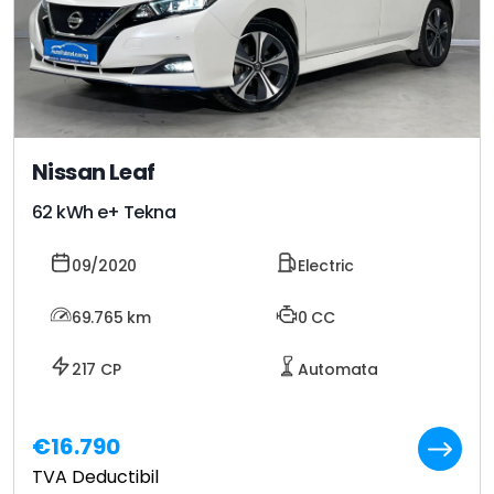
Nissan Leaf
62 kWh e+ Tekna
09/2020
Electric
69.765
km
0 CC
217 CP
Automata
€16.790
TVA Deductibil