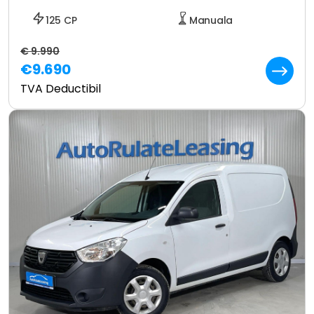
125 CP
Manuala
€ 9.990
€9.690
TVA Deductibil