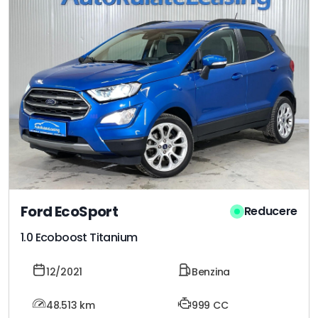
Ford EcoSport
Reducere
1.0 Ecoboost Titanium
12/2021
Benzina
48.513
km
999 CC