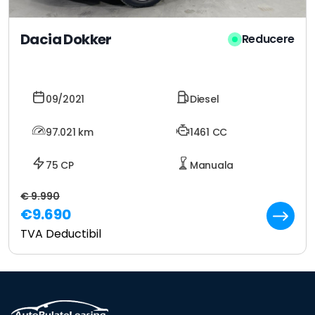
Dacia Dokker
Reducere
09/2021
Diesel
97.021
km
1461 CC
75 CP
Manuala
€ 9.990
€9.690
TVA Deductibil