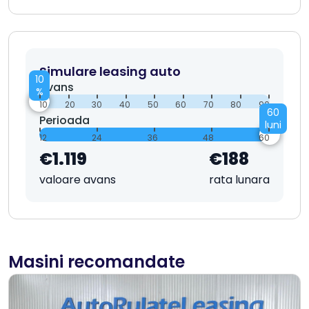
Simulare leasing auto
10
Avans
%
10
20
30
40
50
60
70
80
90
60
Perioada
luni
12
24
36
48
60
€1.119
€188
valoare avans
rata lunara
Masini recomandate