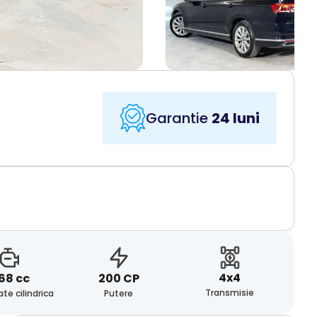
Garantie
24 luni
4x4
68 cc
200 CP
Transmisie
te cilindrica
Putere