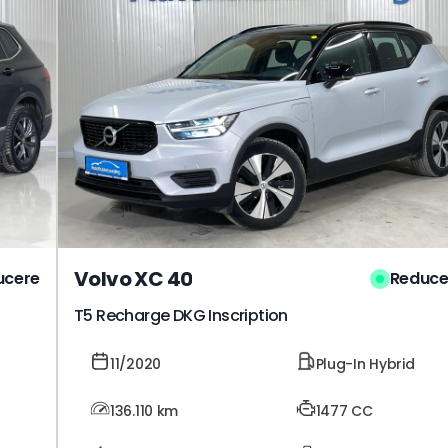
Volvo XC 40
ucere
Reduce
T5 Recharge DKG Inscription
11/2020
Plug-In Hybrid
136.110
km
1477 CC