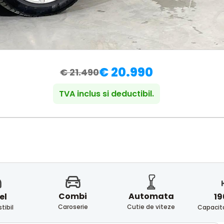
€ 20.990
€ 21.490
TVA inclus si deductibil.
Combi
Automata
el
19
Caroserie
Cutie de viteze
ibil
Capacita