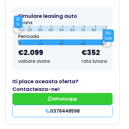
Simulare leasing auto
10
Avans
%
10
20
30
40
50
60
70
80
90
60
Perioada
luni
12
24
36
48
60
€2.099
€352
valoare avans
rata lunara
Iti place aceasta oferta?
Contacteaza-ne!
Whatsapp
0376448598