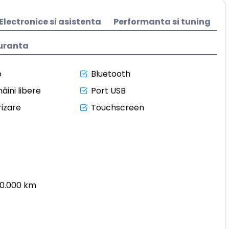
Electronice si asistenta
Performanta si tuning
uranta
o
Bluetooth
âini libere
Port USB
izare
Touchscreen
50.000 km