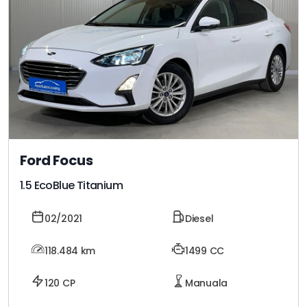
Ford Focus
1.5 EcoBlue Titanium
02/2021
Diesel
118.484
km
1499 CC
120 CP
Manuala