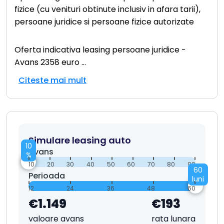
fizice (cu venituri obtinute inclusiv in afara tarii),
persoane juridice si persoane fizice autorizate
Oferta indicativa leasing persoane juridice -
Avans 2358 euro
...
Citeste mai mult
Simulare leasing auto
10
Avans
%
10
20
30
40
50
60
70
80
90
60
Perioada
luni
12
24
36
48
60
€1.149
€193
valoare avans
rata lunara