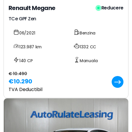
Renault Megane
Reducere
TCe GPF Zen
06/2021
Benzina
123.987
km
1332 CC
140 CP
Manuala
€ 10.490
€10.290
TVA Deductibil