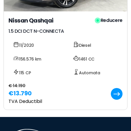
Nissan Qashqai
Reducere
1.5 DCI DCT N-CONNECTA
11/2020
Diesel
156.576
km
1461 CC
115 CP
Automata
€ 14.190
€13.790
TVA Deductibil