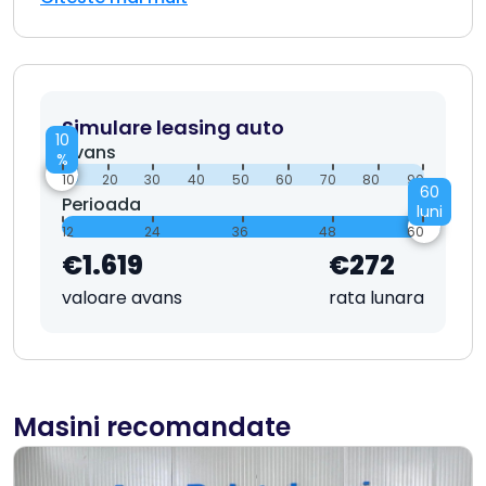
Simulare leasing auto
10
Avans
%
10
20
30
40
50
60
70
80
90
60
Perioada
luni
12
24
36
48
60
€1.619
€272
valoare avans
rata lunara
Masini recomandate