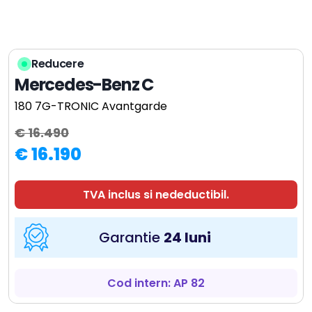
Reducere
Mercedes-Benz C
180 7G-TRONIC Avantgarde
€ 16.490
€ 16.190
TVA inclus si nedeductibil.
Garantie
24 luni
Cod intern: AP 82