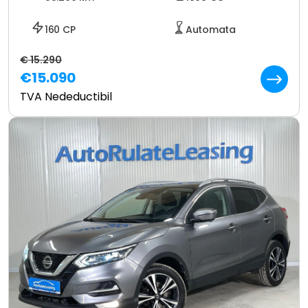
160 CP
Automata
€ 15.290
€15.090
TVA Nedeductibil