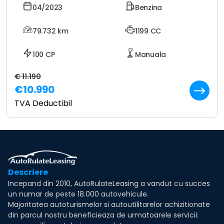
04/2023
Benzina
79.732
km
1199 CC
100 CP
Manuala
€ 11.190
€10.990
TVA Deductibil
Descriere
Incepand din 2010, AutoRulateLeasing a vandut cu succes
un numar de peste 18.000 autovehicule.
Majoritatea autoturismelor si autoutilitarelor achizitionate
din parcul nostru beneficieaza de urmatoarele servicii: