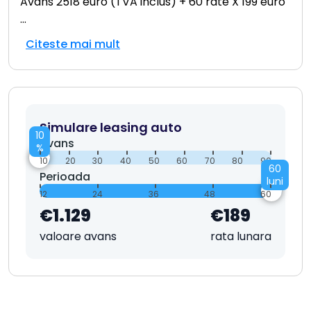
Avans 2518 euro (TVA inclus) + 60 rate X 199 euro
...
Citeste mai mult
Simulare leasing auto
10
Avans
%
10
20
30
40
50
60
70
80
90
60
Perioada
luni
12
24
36
48
60
€1.129
€189
valoare avans
rata lunara