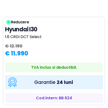
Reducere
Hyundai I30
1.6 CRDI DCT Select
€ 12.190
€ 11.990
TVA inclus si deductibil.
Garantie
24 luni
Cod intern: BB 624