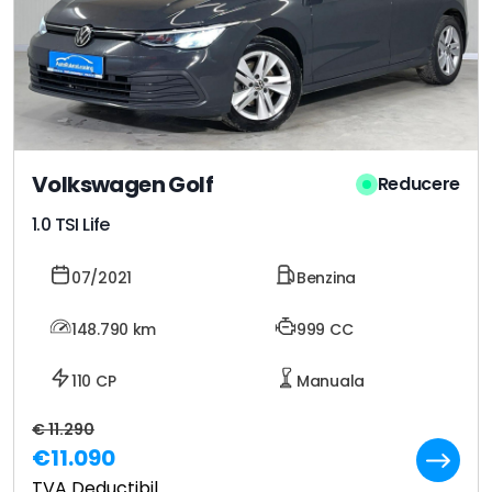
Volkswagen Golf
Reducere
1.0 TSI Life
07/2021
Benzina
148.790
km
999 CC
110 CP
Manuala
€ 11.290
€11.090
TVA Deductibil