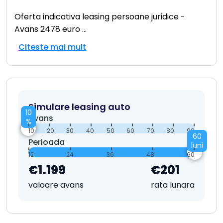
Oferta indicativa leasing persoane juridice -
Avans 2478 euro
...
Citeste mai mult
Simulare leasing auto
10
Avans
%
10
20
30
40
50
60
70
80
90
60
Perioada
luni
12
24
36
48
60
€1.199
€201
valoare avans
rata lunara