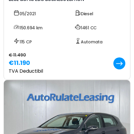
05/2021
Diesel
150.694
km
1461 CC
115 CP
Automata
€ 11.490
€11.190
TVA Deductibil