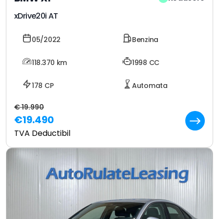
xDrive20i AT
05/2022
Benzina
118.370
km
1998 CC
178 CP
Automata
€ 19.990
€19.490
TVA Deductibil