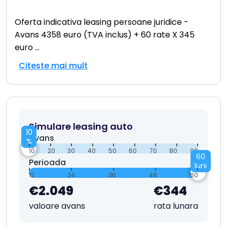
Oferta indicativa leasing persoane juridice -
Avans 4358 euro (TVA inclus) + 60 rate X 345
euro
...
Citeste mai mult
Simulare leasing auto
10
Avans
%
10
20
30
40
50
60
70
80
90
60
Perioada
luni
12
24
36
48
60
€2.049
€344
valoare avans
rata lunara