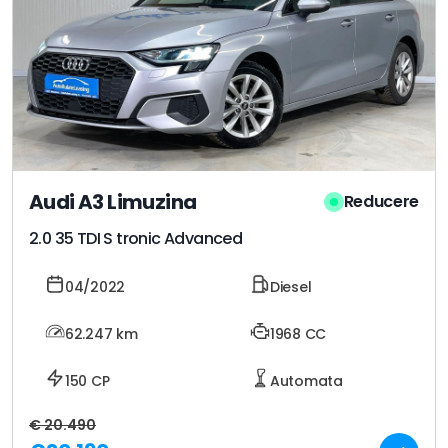
Audi A3 Limuzina
Reducere
2.0 35 TDI S tronic Advanced
04/2022
Diesel
62.247
km
1968 CC
150 CP
Automata
€ 20.490