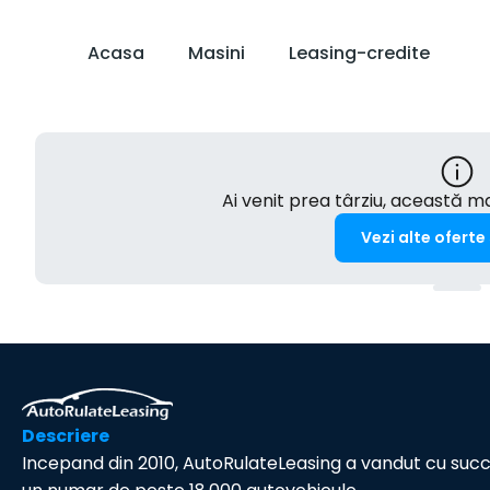
Acasa
Masini
Leasing-credite
Ai venit prea târziu, această 
Vezi alte oferte
Descriere
Incepand din 2010, AutoRulateLeasing a vandut cu suc