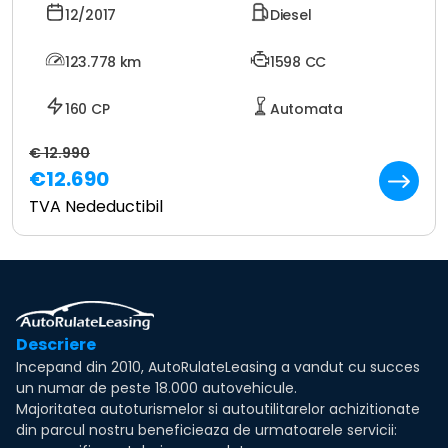
12/2017
Diesel
123.778
km
1598 CC
160 CP
Automata
€ 12.990
€12.690
TVA Nedeductibil
Descriere
Incepand din 2010, AutoRulateLeasing a vandut cu succes
un numar de peste 18.000 autovehicule.
Majoritatea autoturismelor si autoutilitarelor achizitionate
din parcul nostru beneficieaza de urmatoarele servicii: