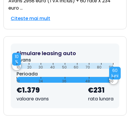
Avans 2958 euro (TVA inclus) + 60 rate X 234
euro
...
Citeste mai mult
Simulare leasing auto
10
Avans
%
10
20
30
40
50
60
70
80
90
60
Perioada
luni
12
24
36
48
60
€1.379
€231
valoare avans
rata lunara