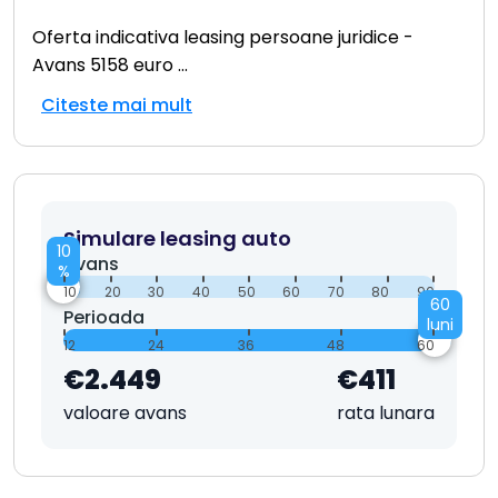
Oferta indicativa leasing persoane juridice -
Avans 5158 euro
...
Citeste mai mult
Simulare leasing auto
10
Avans
%
10
20
30
40
50
60
70
80
90
60
Perioada
luni
12
24
36
48
60
€2.449
€411
valoare avans
rata lunara