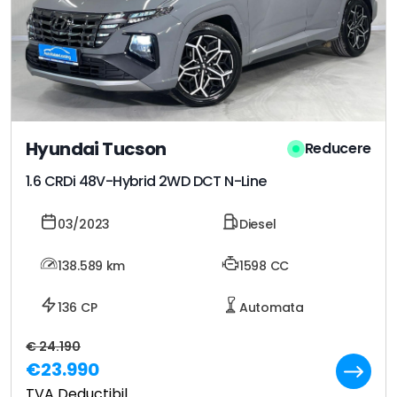
Hyundai Tucson
Reducere
1.6 CRDi 48V-Hybrid 2WD DCT N-Line
03/2023
Diesel
138.589
km
1598 CC
136 CP
Automata
€ 24.190
€23.990
TVA Deductibil