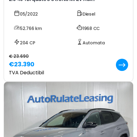
05/2022
Diesel
52.766
km
1968 CC
204 CP
Automata
€ 23.690
€23.390
TVA Deductibil