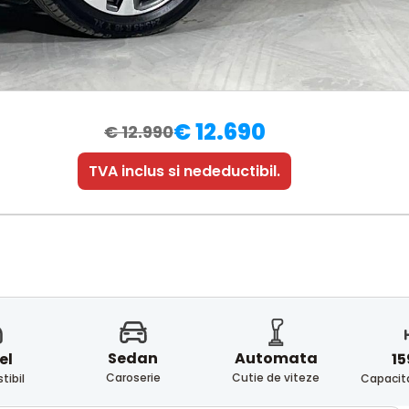
€ 12.690
€ 12.990
TVA inclus si nedeductibil.
Sedan
Automata
el
15
Caroserie
Cutie de viteze
ibil
Capacita