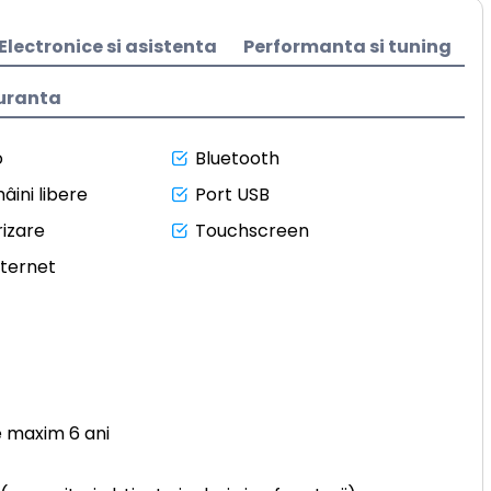
Electronice si asistenta
Performanta si tuning
uranta
o
Bluetooth
âini libere
Port USB
izare
Touchscreen
nternet
e maxim 6 ani