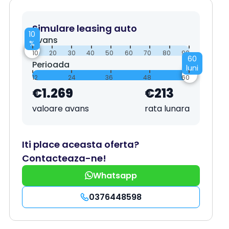
Simulare leasing auto
10
Avans
%
10
20
30
40
50
60
70
80
90
60
Perioada
luni
12
24
36
48
60
€1.269
€213
valoare avans
rata lunara
Iti place aceasta oferta?
Contacteaza-ne!
Whatsapp
0376448598