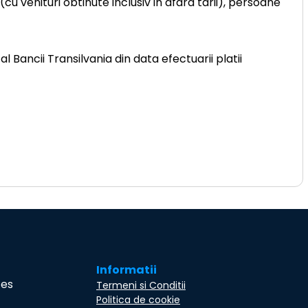
u venituri obtinute inclusiv in afara tarii), persoane
l Bancii Transilvania din data efectuarii platii
Informatii
ces
Termeni si Conditii
Politica de cookie