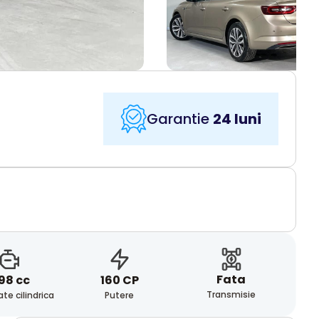
Garantie
24 luni
Fata
98 cc
160 CP
Transmisie
te cilindrica
Putere