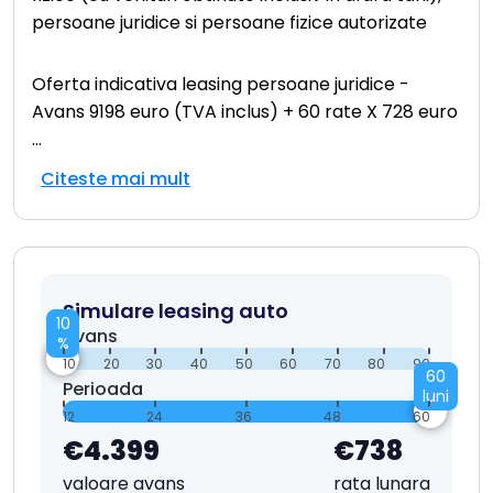
persoane juridice si persoane fizice autorizate
Oferta indicativa leasing persoane juridice -
Avans 9198 euro (TVA inclus) + 60 rate X 728 euro
...
Citeste mai mult
Simulare leasing auto
10
Avans
%
10
20
30
40
50
60
70
80
90
60
Perioada
luni
12
24
36
48
60
€4.399
€738
valoare avans
rata lunara