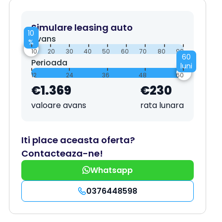
Simulare leasing auto
10
Avans
%
10
20
30
40
50
60
70
80
90
60
Perioada
luni
12
24
36
48
60
€1.369
€230
valoare avans
rata lunara
Iti place aceasta oferta?
Contacteaza-ne!
Whatsapp
0376448598