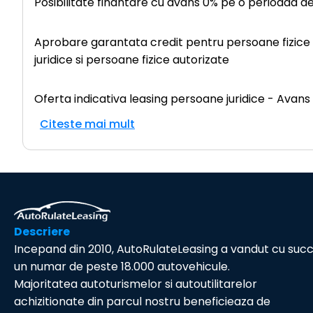
Posibilitate finantare cu avans 0% pe o perioada d
Aprobare garantata credit pentru persoane fizice (c
juridice si persoane fizice autorizate
Oferta indicativa leasing persoane juridice - Avans
Citeste mai mult
Descriere
Incepand din 2010, AutoRulateLeasing a vandut cu suc
un numar de peste 18.000 autovehicule.
Majoritatea autoturismelor si autoutilitarelor
achizitionate din parcul nostru beneficieaza de