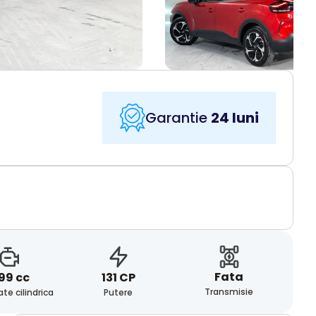
Garantie
24 luni
Fata
99 cc
131 CP
Transmisie
te cilindrica
Putere