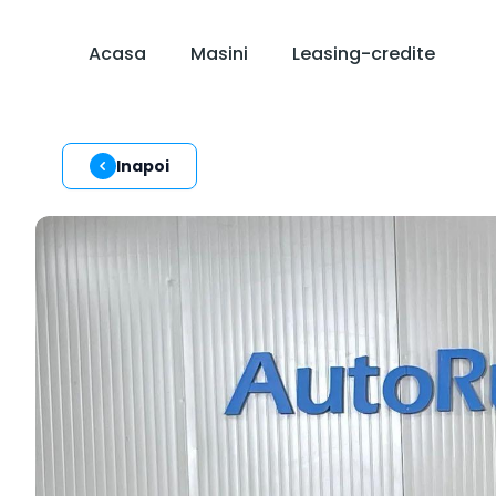
Acasa
Masini
Leasing-credite
Inapoi