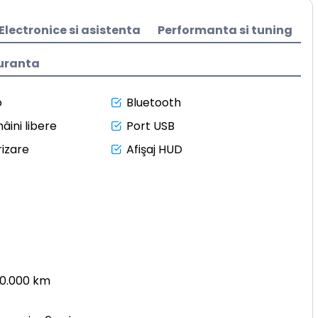
Electronice si asistenta
Performanta si tuning
uranta
o
Bluetooth
âini libere
Port USB
izare
Afişaj HUD
50.000 km