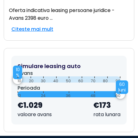
Oferta indicativa leasing persoane juridice -
Avans 2398 euro
...
Citeste mai mult
Simulare leasing auto
10
Avans
%
10
20
30
40
50
60
70
80
90
60
Perioada
luni
12
24
36
48
60
€1.029
€173
valoare avans
rata lunara