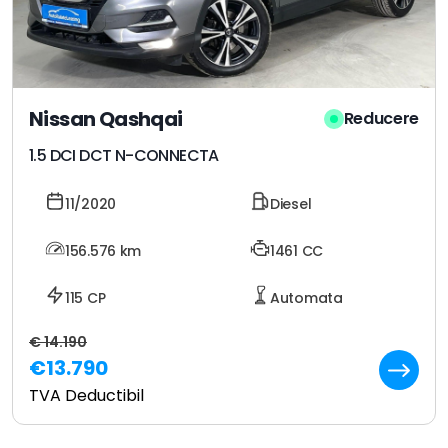
Nissan Qashqai
Reducere
1.5 DCI DCT N-CONNECTA
11/2020
Diesel
156.576
km
1461 CC
115 CP
Automata
€ 14.190
€13.790
TVA Deductibil