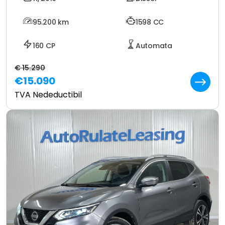
95.200
km
1598 CC
160 CP
Automata
€ 15.290
€15.090
TVA Nedeductibil