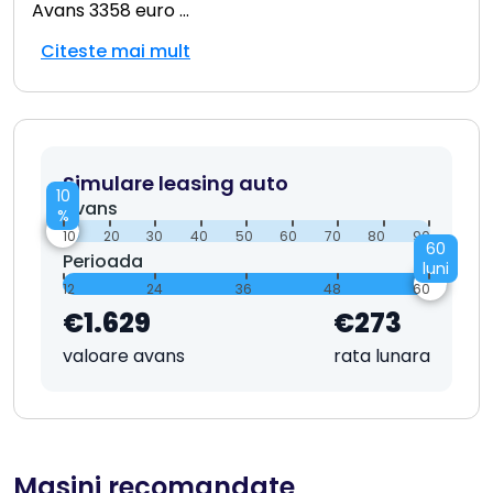
Avans 3358 euro
...
Citeste mai mult
Simulare leasing auto
10
Avans
%
10
20
30
40
50
60
70
80
90
60
Perioada
luni
12
24
36
48
60
€1.629
€273
valoare avans
rata lunara
Masini recomandate