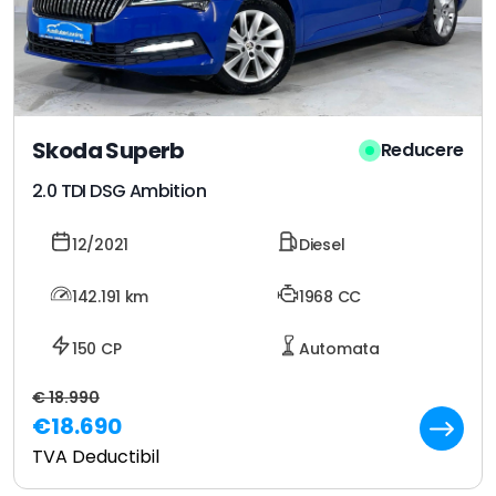
Skoda Superb
Reducere
2.0 TDI DSG Ambition
12/2021
Diesel
142.191
km
1968 CC
150 CP
Automata
€ 18.990
€18.690
TVA Deductibil