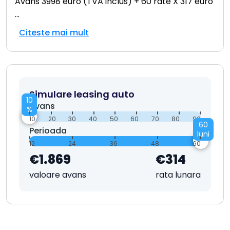
Avans 3998 euro (TVA inclus) + 60 rate X 317 euro
...
Citeste mai mult
Simulare leasing auto
10
Avans
%
10
20
30
40
50
60
70
80
90
60
Perioada
luni
12
24
36
48
60
€1.869
€314
valoare avans
rata lunara