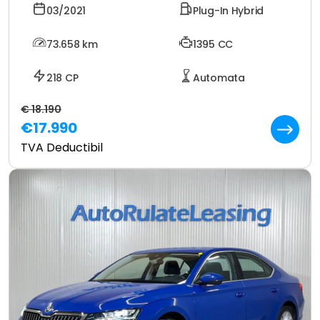
03/2021
Plug-In Hybrid
73.658
km
1395 CC
218 CP
Automata
€ 18.190
€17.990
TVA Deductibil