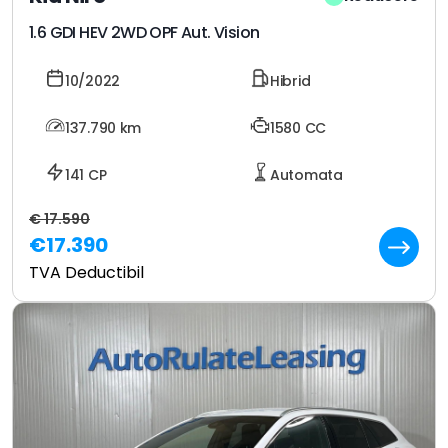
1.6 GDI HEV 2WD OPF Aut. Vision
10/2022
Hibrid
137.790
km
1580 CC
141 CP
Automata
€ 17.590
€17.390
TVA Deductibil