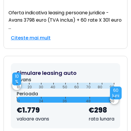
Oferta indicativa leasing persoane juridice -
Avans 3798 euro (TVA inclus) + 60 rate X 301 euro
...
Citeste mai mult
Simulare leasing auto
10
Avans
%
10
20
30
40
50
60
70
80
90
60
Perioada
luni
12
24
36
48
60
€1.779
€298
valoare avans
rata lunara