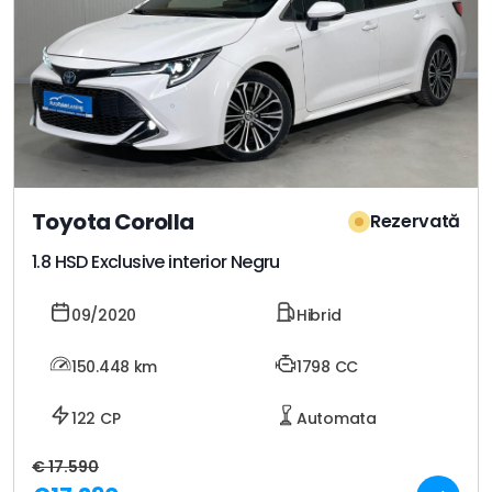
Toyota Corolla
Rezervată
1.8 HSD Exclusive interior Negru
09/2020
Hibrid
150.448
km
1798 CC
122 CP
Automata
€ 17.590