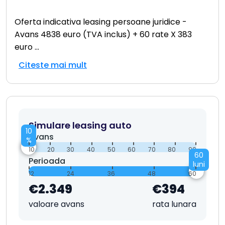
Oferta indicativa leasing persoane juridice -
Avans 4838 euro (TVA inclus) + 60 rate X 383
euro
...
Citeste mai mult
Simulare leasing auto
10
Avans
%
10
20
30
40
50
60
70
80
90
60
Perioada
luni
12
24
36
48
60
€2.349
€394
valoare avans
rata lunara