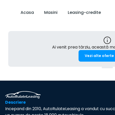
Acasa
Masini
Leasing-credite
Ai venit prea târziu, această 
Vezi alte oferte
Descriere
Incepand din 2010, AutoRulateLeasing a vandut cu suc