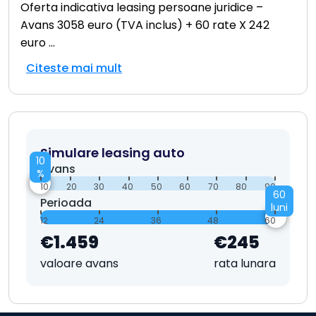
Oferta indicativa leasing persoane juridice –
Avans 3058 euro (TVA inclus) + 60 rate X 242
euro
...
Citeste mai mult
Simulare leasing auto
10
Avans
%
10
20
30
40
50
60
70
80
90
60
Perioada
luni
12
24
36
48
60
€1.459
€245
valoare avans
rata lunara