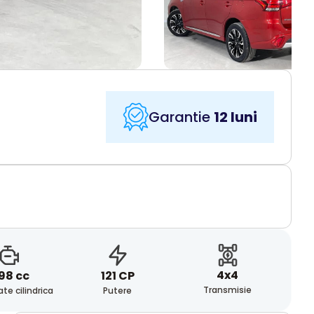
Garantie
12 luni
4x4
98 cc
121 CP
Transmisie
te cilindrica
Putere