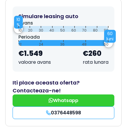
Simulare leasing auto
10
Avans
%
10
20
30
40
50
60
70
80
90
60
Perioada
luni
12
24
36
48
60
€1.549
€260
valoare avans
rata lunara
Iti place aceasta oferta?
Contacteaza-ne!
Whatsapp
0376448598