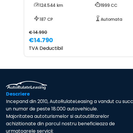
124.544
km
1999 CC
187 CP
Automata
€ 14.990
€14.790
TVA Deductibil
Descriere
Incepand din 2010, AutoRulateLeasing a vandut cu suc
un numar de peste 18.000 autovehicule.
Majoritatea autoturismelor si autoutilitarelor
achizitionate din parcul nostru beneficieaza de
urmatoarele servicii: