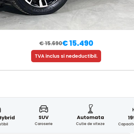
€ 15.490
€ 15.690
TVA inclus si nedeductibil.
SUV
Automata
Hybrid
19
Caroserie
Cutie de viteze
ibil
Capacita