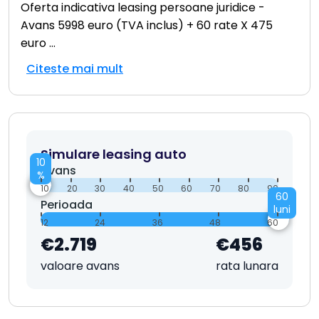
Oferta indicativa leasing persoane juridice -
Avans 5998 euro (TVA inclus) + 60 rate X 475
euro
...
Citeste mai mult
Simulare leasing auto
10
Avans
%
10
20
30
40
50
60
70
80
90
60
Perioada
luni
12
24
36
48
60
€2.719
€456
valoare avans
rata lunara