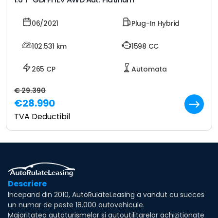
06/2021
Plug-In Hybrid
102.531
km
1598 CC
265 CP
Automata
€ 29.390
€28.990
TVA Deductibil
Descriere
Incepand din 2010, AutoRulateLeasing a vandut cu succes
un numar de peste 18.000 autovehicule.
Majoritatea autoturismelor si autoutilitarelor achizitionate