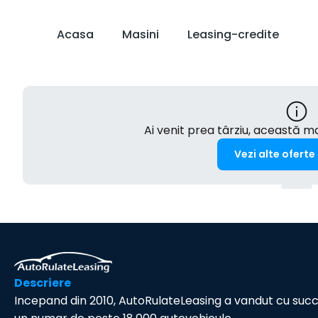
Acasa
Masini
Leasing-credite
Ai venit prea târziu, această 
Vezi alte oferte
Descriere
Incepand din 2010, AutoRulateLeasing a vandut cu suc