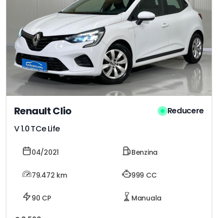
Renault Clio
Reducere
V 1.0 TCe Life
04/2021
Benzina
79.472
km
999 CC
90 CP
Manuala