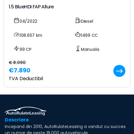
1.5 BlueHDI FAP Allure
04/2022
Diesel
108.657
km
1499 CC
99 CP
Manuala
€ 8.090
€7.890
TVA Deductibil
Descriere
Incepand din 2010, AutoRulateLeasing a vandut cu succes
un numar de peste 18.000 autovehicule.