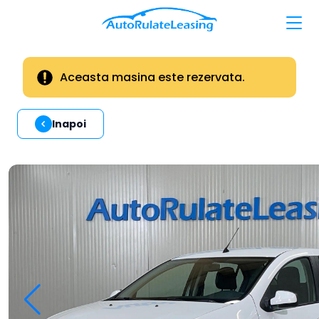
Aceasta masina este rezervata.
Inapoi