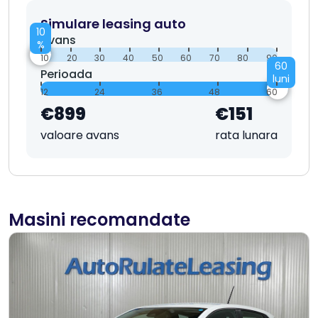
Simulare leasing auto
10
Avans
%
10
20
30
40
50
60
70
80
90
60
Perioada
luni
12
24
36
48
60
€899
€151
valoare avans
rata lunara
Masini recomandate