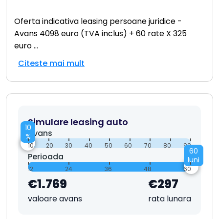
Oferta indicativa leasing persoane juridice -
Avans 4098 euro (TVA inclus) + 60 rate X 325
euro
...
Citeste mai mult
Simulare leasing auto
10
Avans
%
10
20
30
40
50
60
70
80
90
60
Perioada
luni
12
24
36
48
60
€1.769
€297
valoare avans
rata lunara