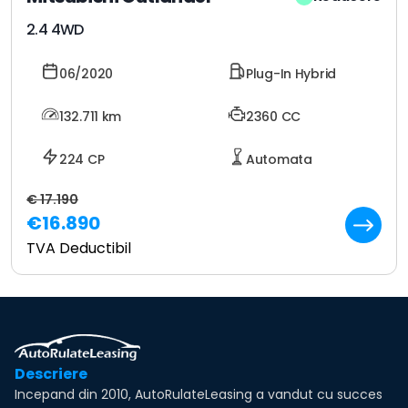
2.4 4WD
06/2020
Plug-In Hybrid
132.711
km
2360 CC
224 CP
Automata
€ 17.190
€16.890
TVA Deductibil
Descriere
Incepand din 2010, AutoRulateLeasing a vandut cu succes