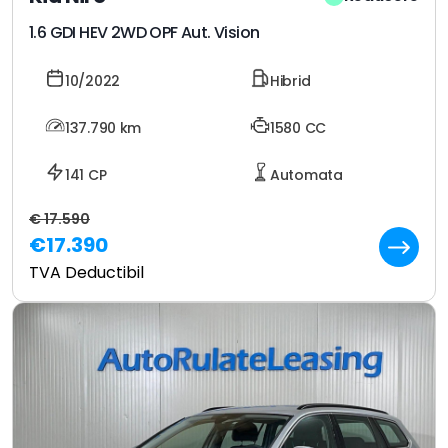
1.6 GDI HEV 2WD OPF Aut. Vision
10/2022
Hibrid
137.790
km
1580 CC
141 CP
Automata
€ 17.590
€17.390
TVA Deductibil