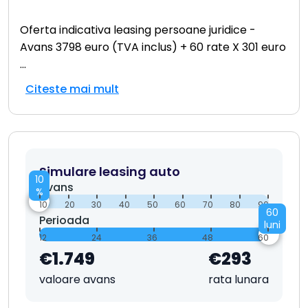
Oferta indicativa leasing persoane juridice -
Avans 3798 euro (TVA inclus) + 60 rate X 301 euro
...
Citeste mai mult
Simulare leasing auto
10
Avans
%
10
20
30
40
50
60
70
80
90
60
Perioada
luni
12
24
36
48
60
€1.749
€293
valoare avans
rata lunara