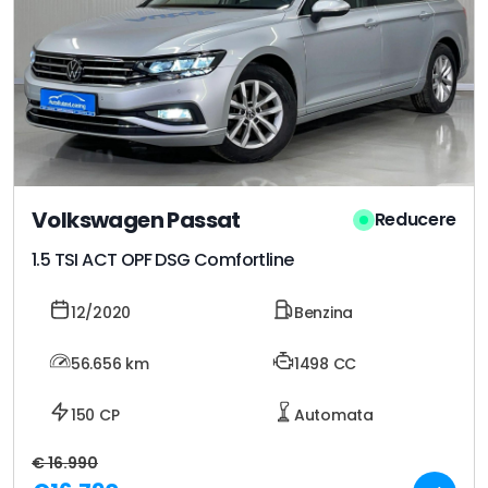
Volkswagen Passat
Reducere
1.5 TSI ACT OPF DSG Comfortline
12/2020
Benzina
56.656
km
1498 CC
150 CP
Automata
€ 16.990