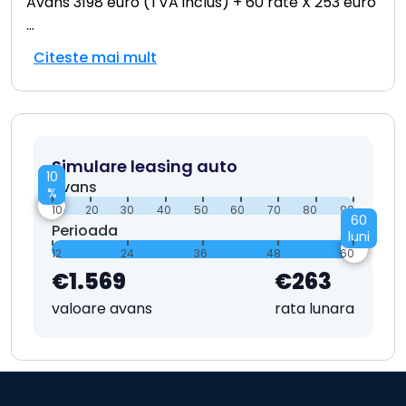
Avans 3198 euro (TVA inclus) + 60 rate X 253 euro
...
Citeste mai mult
Simulare leasing auto
10
Avans
%
10
20
30
40
50
60
70
80
90
60
Perioada
luni
12
24
36
48
60
€1.569
€263
valoare avans
rata lunara